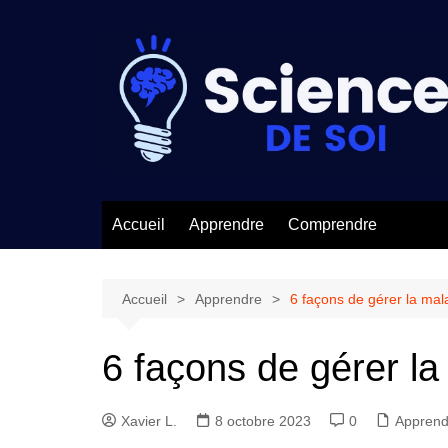
Aller
au
contenu
Accueil
Apprendre
Comprendre
Accueil
Apprendre
6 façons de gérer la mal
6 façons de gérer la
Xavier L.
8 octobre 2023
0
Apprend