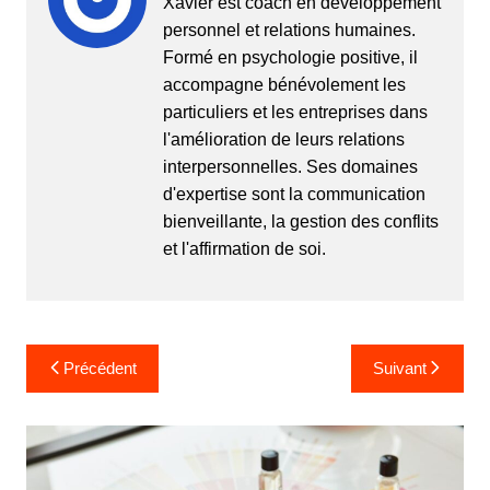
Xavier est coach en développement
personnel et relations humaines.
Formé en psychologie positive, il
accompagne bénévolement les
particuliers et les entreprises dans
l'amélioration de leurs relations
interpersonnelles. Ses domaines
d'expertise sont la communication
bienveillante, la gestion des conflits
et l'affirmation de soi.
Navigation
Précédent
Suivant
de
l’article