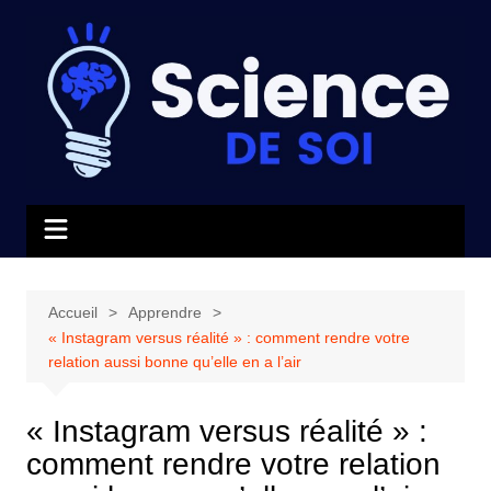
Aller
au
contenu
Accueil
Apprendre
« Instagram versus réalité » : comment rendre votre
relation aussi bonne qu’elle en a l’air
« Instagram versus réalité » :
comment rendre votre relation