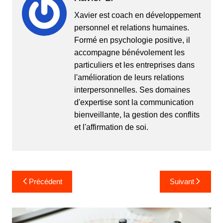
Xavier est coach en développement
personnel et relations humaines.
Formé en psychologie positive, il
accompagne bénévolement les
particuliers et les entreprises dans
l'amélioration de leurs relations
interpersonnelles. Ses domaines
d'expertise sont la communication
bienveillante, la gestion des conflits
et l'affirmation de soi.
Navigation
Précédent
Suivant
de
l’article