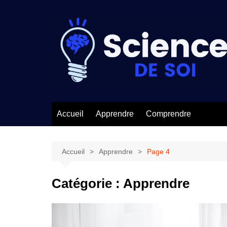
Aller
au
contenu
Accueil
Apprendre
Comprendre
Accueil
Apprendre
Page 4
Catégorie :
Apprendre