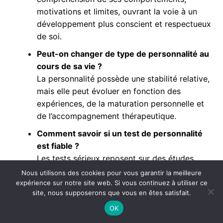
motivations et limites, ouvrant la voie à un
développement plus conscient et respectueux
de soi.
Peut-on changer de type de personnalité au
cours de sa vie ?
La personnalité possède une stabilité relative,
mais elle peut évoluer en fonction des
expériences, de la maturation personnelle et
de l’accompagnement thérapeutique.
Comment savoir si un test de personnalité
est fiable ?
Les tests sérieux reposent sur des études
scientifiques validées et doivent être
Nous utilisons des cookies pour vous garantir la meilleure
interprétés avec rigueur, notamment en
expérience sur notre site web. Si vous continuez à utiliser ce
site, nous supposerons que vous en êtes satisfait.
contexte clinique ou avec un professionnel.
OK
Le réalisme est-il préférable à l’optimisme