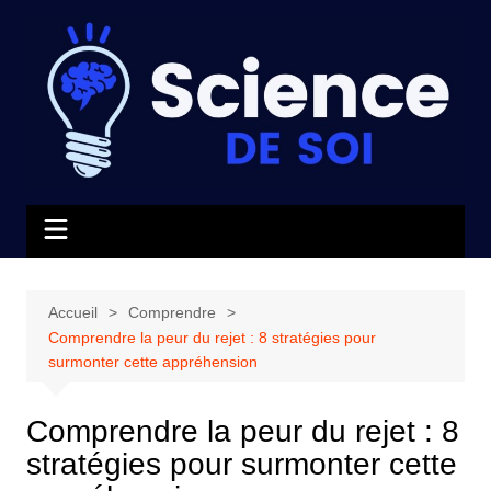
Aller
au
contenu
Accueil
Comprendre
Comprendre la peur du rejet : 8 stratégies pour
surmonter cette appréhension
Comprendre la peur du rejet : 8
stratégies pour surmonter cette