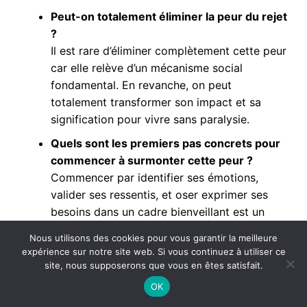
Peut-on totalement éliminer la peur du rejet
?
Il est rare d’éliminer complètement cette peur
car elle relève d’un mécanisme social
fondamental. En revanche, on peut
totalement transformer son impact et sa
signification pour vivre sans paralysie.
Quels sont les premiers pas concrets pour
commencer à surmonter cette peur ?
Commencer par identifier ses émotions,
valider ses ressentis, et oser exprimer ses
besoins dans un cadre bienveillant est un
premier pas crucial.
Nous utilisons des cookies pour vous garantir la meilleure
expérience sur notre site web. Si vous continuez à utiliser ce
Quel rôle joue la confiance en soi dans ce
site, nous supposerons que vous en êtes satisfait.
processus ?
La confiance en soi, quand elle devient
OK
confiance sans crainte, est une arme efficace