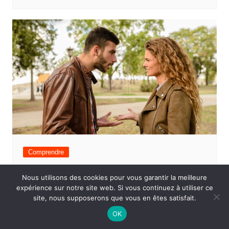
Comprendre
Six ans après notre rupture, je n’arrive
Nous utilisons des cookies pour vous garantir la meilleure
pas à oublier mon ancien partenaire
expérience sur notre site web. Si vous continuez à utiliser ce
site, nous supposerons que vous en êtes satisfait.
Ambre
19 novembre 2025
0
OK