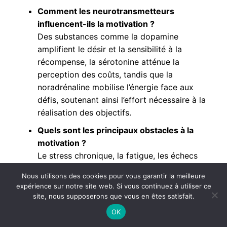
Comment les neurotransmetteurs
influencent-ils la motivation ?
Des substances comme la dopamine
amplifient le désir et la sensibilité à la
récompense, la sérotonine atténue la
perception des coûts, tandis que la
noradrénaline mobilise l’énergie face aux
défis, soutenant ainsi l’effort nécessaire à la
réalisation des objectifs.
Quels sont les principaux obstacles à la
motivation ?
Le stress chronique, la fatigue, les échecs
répétés, et certains troubles psychiatriques
Nous utilisons des cookies pour vous garantir la meilleure
comme la dépression peuvent altérer
expérience sur notre site web. Si vous continuez à utiliser ce
profondément la motivation. Par ailleurs, un
site, nous supposerons que vous en êtes satisfait.
environnement social peu encourageant peut
OK
freiner l’engagement personnel.