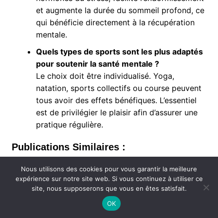
et augmente la durée du sommeil profond, ce
qui bénéficie directement à la récupération
mentale.
Quels types de sports sont les plus adaptés
pour soutenir la santé mentale ?
Le choix doit être individualisé. Yoga,
natation, sports collectifs ou course peuvent
tous avoir des effets bénéfiques. L’essentiel
est de privilégier le plaisir afin d’assurer une
pratique régulière.
Publications Similaires :
Comment se déroule une thérapie
Nous utilisons des cookies pour vous garantir la meilleure
psychologique ?
expérience sur notre site web. Si vous continuez à utiliser ce
site, nous supposerons que vous en êtes satisfait.
Qu’est-ce que la psychothérapie ?
OK
Quels sont les signes de la dépression selon