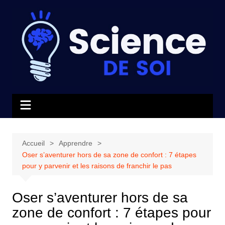
Aller
au
contenu
Accueil
Apprendre
Oser s’aventurer hors de sa zone de confort : 7 étapes
pour y parvenir et les raisons de franchir le pas
Oser s’aventurer hors de sa
zone de confort : 7 étapes pour