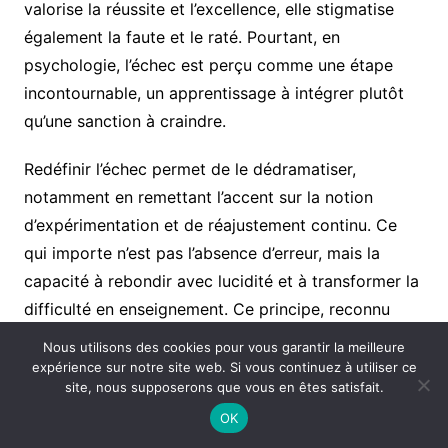
valorise la réussite et l’excellence, elle stigmatise
également la faute et le raté. Pourtant, en
psychologie, l’échec est perçu comme une étape
incontournable, un apprentissage à intégrer plutôt
qu’une sanction à craindre.
Redéfinir l’échec permet de le dédramatiser,
notamment en remettant l’accent sur la notion
d’expérimentation et de réajustement continu. Ce
qui importe n’est pas l’absence d’erreur, mais la
capacité à rebondir avec lucidité et à transformer la
difficulté en enseignement. Ce principe, reconnu
dans l’éducation experientielle, invite à adopter une
Nous utilisons des cookies pour vous garantir la meilleure
posture de
Challenge Toi
encouragée par la
expérience sur notre site web. Si vous continuez à utiliser ce
site, nous supposerons que vous en êtes satisfait.
bienveillance envers soi-même.
OK
La persévérance quant à elle devient le levier du