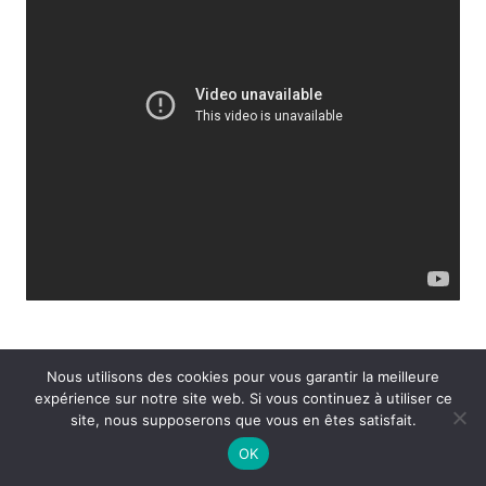
FAQ — Questions fréquentes pour
Nous utilisons des cookies pour vous garantir la meilleure
mieux comprendre et gérer
expérience sur notre site web. Si vous continuez à utiliser ce
site, nous supposerons que vous en êtes satisfait.
l’insécurité
OK