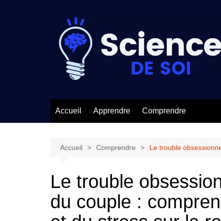
Aller
au
contenu
Accueil
Apprendre
Comprendre
Accueil
Comprendre
Le trouble obsessionnel
Le trouble obsession
du couple : comprend