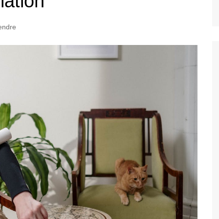
lation
endre