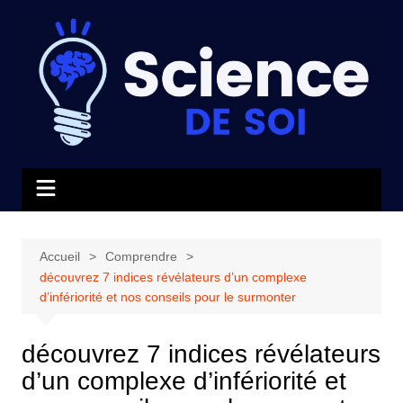
Aller
au
contenu
Accueil
Comprendre
découvrez 7 indices révélateurs d’un complexe
d’infériorité et nos conseils pour le surmonter
découvrez 7 indices révélateurs
d’un complexe d’infériorité et