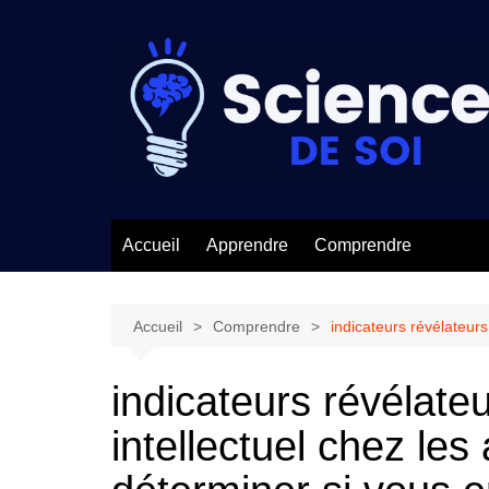
Aller
au
contenu
Accueil
Apprendre
Comprendre
Accueil
Comprendre
indicateurs révélateurs
indicateurs révélateu
intellectuel chez le