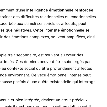
quemment d’une
intelligence émotionnelle renforcée
,
raîner des difficultés relationnelles ou émotionnelles
exacerbée aux stimuli sensoriels et affectifs, peut
ves que négatives. Cette intensité émotionnelle se
ir des émotions complexes, souvent amplifiées, ainsi
imple trait secondaire, est souvent au cœur des
surdoués. Ces derniers peuvent être submergés par
uë au contexte social ou être profondément affectés
onde environnant. Ce vécu émotionnel intense peut
ousse parfois à une quête existentielle qui interroge
connue et bien intégrée, devient un atout précieux
mais il n’est pas rare que ce soit un défi en soi. Il