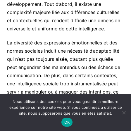
développement. Tout d’abord, il existe une
complexité majeure liée aux différences culturelles
et contextuelles qui rendent difficile une dimension
universelle et uniforme de cette intelligence.
La diversité des expressions émotionnelles et des
normes sociales induit une nécessité d’adaptabilité
qui n’est pas toujours aisée, d’autant plus qu’elle
peut engendrer des malentendus ou des échecs de
communication. De plus, dans certains contextes,
une intelligence sociale trop instrumentalisée peut
servir à manipuler ou à masquer des intentions, ce
qui pose une réflexion éthique importante,
Nous utilisons des cookies pour vous garantir la meilleure
expérience sur notre site web. Si vous continuez à utiliser ce
notamment dans les domaines très concurrentiels
site, nous supposerons que vous en êtes satisfait.
du marketing ou des ressources humaines.
OK
Enfin, le chemin vers une intelligence sociale