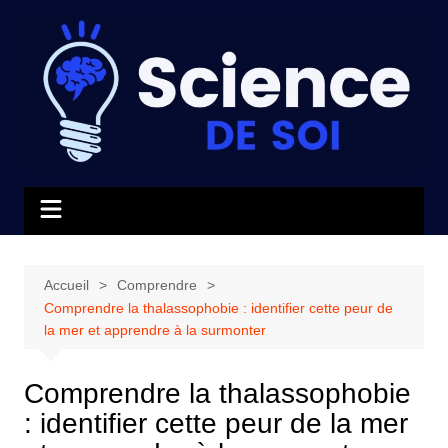
Aller
au
contenu
Accueil
Comprendre
Comprendre la thalassophobie : identifier cette peur de
la mer et apprendre à la surmonter
Comprendre la thalassophobie
: identifier cette peur de la mer