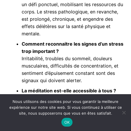
un défi ponctuel, mobilisant les ressources du
corps. Le stress pathologique, en revanche,
est prolongé, chronique, et engendre des
effets délétères sur la santé physique et
mentale.
Comment reconnaitre les signes d’un stress
trop important ?
Irritabilité, troubles du sommeil, douleurs
musculaires, difficultés de concentration, et
sentiment d’épuisement constant sont des
signaux qui doivent alerter.
La méditation est-elle accessible à tous ?
Oui, avec une pratique adaptée à chacun,
Nous utilisons des cookies pour vous garantir la meilleure
même quelques minutes quotidiennes
expérience sur notre site web. Si vous continuez à utiliser ce
peuvent produire des effets positifs notables.
site, nous supposerons que vous en êtes satisfait.
OK
Peut-on faire autrement que la méditation
pour apaiser le stress ?