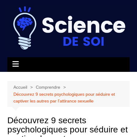
Aller
au
contenu
Accueil
Comprendre
Découvrez 9 secrets psychologiques pour séduire et
captiver les autres par l’attirance sexuelle
Découvrez 9 secrets
psychologiques pour séduire et