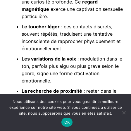
une curiosité profonde. Ce
regard
magnétique
exerce une captivation sensuelle
particulière.
Le toucher léger
: ces contacts discrets,
souvent répétés, traduisent une tentative
inconsciente de rapprocher physiquement et
émotionnellement.
Les variations de la voix
: modulation dans le
ton, parfois plus aigu ou plus grave selon le
genre, signe une forme d’activation
émotionnelle.
La recherche de proximité
: rester dans le
champ visuel ou physique, multiplier les
Nous utilisons des cookies pour vous garantir la meilleure
occasions d’échange sans raison apparente.
expérience sur notre site web. Si vous continuez à utiliser ce
site, nous supposerons que vous en êtes satisfait.
Le mimétisme inconscient
: reproduire les
OK
postures ou gestes de l’autre est un indicateur
d’empathie et d’intérêt réel.