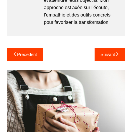
et atteindre leurs objectifs. Mon
approche est axée sur l'écoute,
l'empathie et des outils concrets
pour favoriser la transformation.
Navigation
Précédent
Suivant
de
l’article