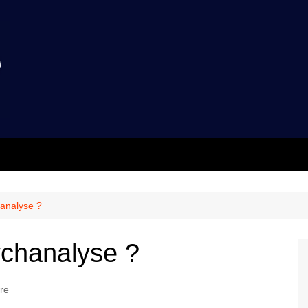
hanalyse ?
ychanalyse ?
re