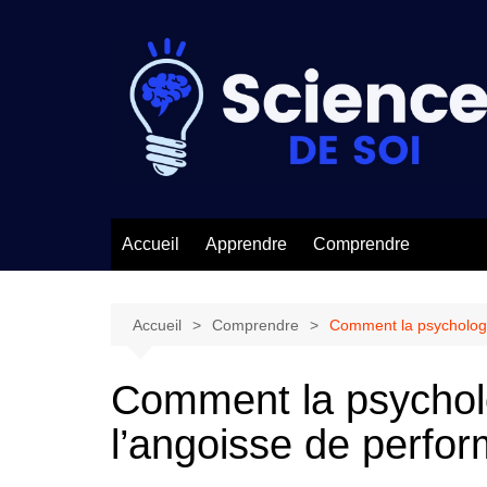
Aller
au
contenu
Accueil
Apprendre
Comprendre
Accueil
Comprendre
Comment la psychologie
Comment la psycholo
l’angoisse de perfo