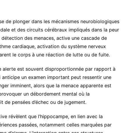
e de plonger dans les mécanismes neurobiologiques
dale et des circuits cérébraux impliqués dans la peur
 la détection des menaces, active une cascade de
ythme cardiaque, activation du système nerveux
rent le corps à une réaction de lutte ou de fuite.
 alerte est souvent disproportionnée par rapport à
i anticipe un examen important peut ressentir une
anger imminent, alors que la menace apparente est
t provoquer un débordement mental où la
fit de pensées d’échec ou de jugement.
ive révèlent que l’hippocampe, en lien avec la
périences passées, notamment celles marquées par
tème d’alarme. L’interaction entre ces structures