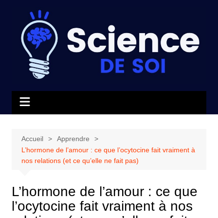
Aller
au
contenu
Accueil
Apprendre
L’hormone de l’amour : ce que l’ocytocine fait vraiment à
nos relations (et ce qu’elle ne fait pas)
L’hormone de l’amour : ce que
l’ocytocine fait vraiment à nos