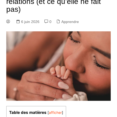
relations (et ce qu’elle ne fait
pas)
6 juin 2026
0
Apprendre
Table des matières
[
afficher
]