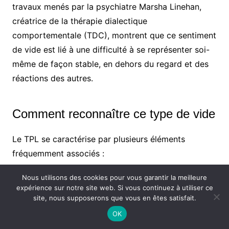
travaux menés par la psychiatre Marsha Linehan,
créatrice de la thérapie dialectique
comportementale (TDC), montrent que ce sentiment
de vide est lié à une difficulté à se représenter soi-
même de façon stable, en dehors du regard et des
réactions des autres.
Comment reconnaître ce type de vide
Le TPL se caractérise par plusieurs éléments
fréquemment associés :
Relations intenses et instables, alternance de
Nous utilisons des cookies pour vous garantir la meilleure
expérience sur notre site web. Si vous continuez à utiliser ce
rapprochements fusionnels et de ruptures
site, nous supposerons que vous en êtes satisfait.
brutales.
OK
Peurs très fortes de l’abandon, parfois même