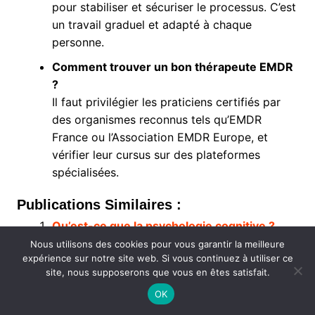
pour stabiliser et sécuriser le processus. C’est
un travail graduel et adapté à chaque
personne.
Comment trouver un bon thérapeute EMDR
?
Il faut privilégier les praticiens certifiés par
des organismes reconnus tels qu’EMDR
France ou l’Association EMDR Europe, et
vérifier leur cursus sur des plateformes
spécialisées.
Publications Similaires :
Qu’est-ce que la psychologie cognitive ?
Nous utilisons des cookies pour vous garantir la meilleure
Comment la psychologie aide-t-elle à la
expérience sur notre site web. Si vous continuez à utiliser ce
résolution de conflits ?
site, nous supposerons que vous en êtes satisfait.
Qu’est-ce que la psychologie de la
OK
performance ?