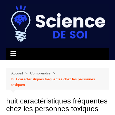
Aller
au
contenu
Accueil
Comprendre
huit caractéristiques fréquentes chez les personnes
toxiques
huit caractéristiques fréquentes
chez les personnes toxiques