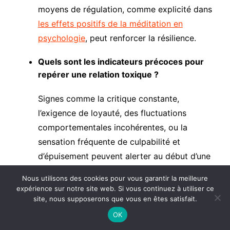
moyens de régulation, comme explicité dans
les effets positifs de la méditation en
psychologie
, peut renforcer la résilience.
Quels sont les indicateurs précoces pour
repérer une relation toxique ?
Signes comme la critique constante,
l’exigence de loyauté, des fluctuations
comportementales incohérentes, ou la
sensation fréquente de culpabilité et
d’épuisement peuvent alerter au début d’une
relation toxique.
Nous utilisons des cookies pour vous garantir la meilleure
expérience sur notre site web. Si vous continuez à utiliser ce
Publications Similaires :
site, nous supposerons que vous en êtes satisfait.
Comment la psychologie s’applique-t-elle
OK
en marketing ?