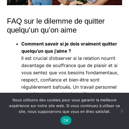
FAQ sur le dilemme de quitter
quelqu’un qu’on aime
Comment savoir si je dois vraiment quitter
quelqu’un que j’aime ?
Il est crucial d’observer si la relation nourrit
davantage de souffrance que de plaisir et si
vous sentez que vos besoins fondamentaux,
respect, confiance et bien-être sont
régulièrement bafoués. Un travail personnel
ou thérapeutique aide à clarifier cette
Nous utilisons des cookies pour vous garantir la meilleure
décision.
expérience sur notre site web. Si vous continuez à utiliser ce
Est-il possible d’aimer encore après une
site, nous supposerons que vous en êtes satisfait.
séparation ?
OK
Absolument. L’amour peut persister sous des