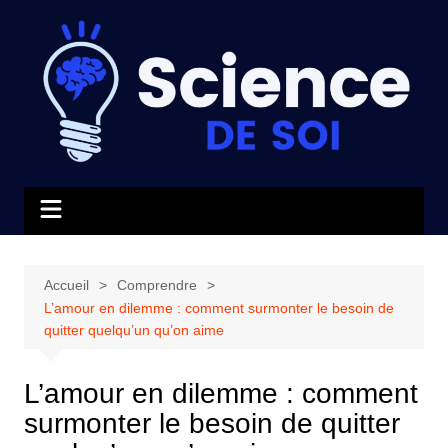
Aller
au
contenu
Accueil
Comprendre
L’amour en dilemme : comment surmonter le besoin de
quitter quelqu’un qu’on aime
L’amour en dilemme : comment
surmonter le besoin de quitter