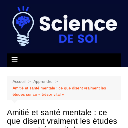
Aller
au
contenu
Accueil
Apprendre
Amitié et santé mentale : ce que disent vraiment les
études sur ce « trésor vital »
Amitié et santé mentale : ce
que disent vraiment les études