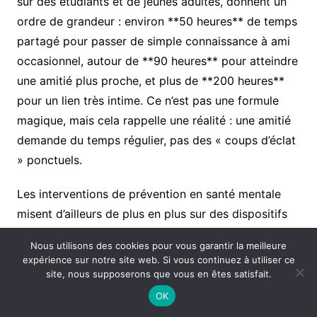
sur des étudiants et de jeunes adultes, donnent un
ordre de grandeur : environ **50 heures** de temps
partagé pour passer de simple connaissance à ami
occasionnel, autour de **90 heures** pour atteindre
une amitié plus proche, et plus de **200 heures**
pour un lien très intime. Ce n’est pas une formule
magique, mais cela rappelle une réalité : une amitié
demande du temps régulier, pas des « coups d’éclat
» ponctuels.
Les interventions de prévention en santé mentale
misent d’ailleurs de plus en plus sur des dispositifs
qui créent des occasions structurées de rencontre :
Nous utilisons des cookies pour vous garantir la meilleure
groupes de marche, clubs de lecture, ateliers de
expérience sur notre site web. Si vous continuez à utiliser ce
cuisine, projets associatifs. Une revue dans *BMC
site, nous supposerons que vous en êtes satisfait.
Public Health* en 2020 montre que les programmes
OK
de type « social prescribing » en Angleterre, qui