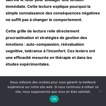
immédiate. Cette lecture explique pourquoi la
simple connaissance des conséquences négatives
ne suffit pas à changer le comportement.
Cette grille de lecture relie directement
procrastination et stratégies de gestion des
émotions : auto-compassion, réévaluation
cognitive, tolérance à l’inconfort. Ces leviers ont
une efficacité mesurée en thérapie et dans les
études expérimentales.
Stratégies concrètes pour sortir
Nous utilisons des cookies pour vous garantir la meilleure
du piège, issues des études (et
expérience sur notre site web. Si vous continuez à utiliser ce
site, nous supposerons que vous en êtes satisfait.
pas des slogans)
OK