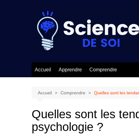
Aller
au
contenu
Accueil
Apprendre
Comprendre
Accueil
Comprendre
Quelles sont les tenda
Quelles sont les ten
psychologie ?