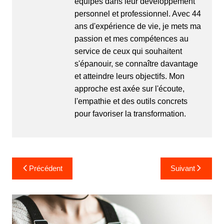
équipes dans leur développement
personnel et professionnel. Avec 44
ans d'expérience de vie, je mets ma
passion et mes compétences au
service de ceux qui souhaitent
s'épanouir, se connaître davantage
et atteindre leurs objectifs. Mon
approche est axée sur l'écoute,
l'empathie et des outils concrets
pour favoriser la transformation.
Navigation
Précédent
Suivant
de
l’article