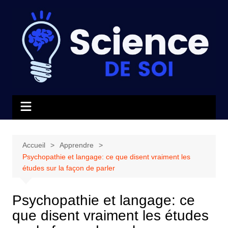
Aller
au
contenu
Accueil
Apprendre
Psychopathie et langage: ce que disent vraiment les
études sur la façon de parler
Psychopathie et langage: ce
que disent vraiment les études