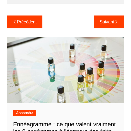
Navigation
Précédent
Suivant
de
l’article
Apprendre
Ennéagramme : ce que valent vraiment