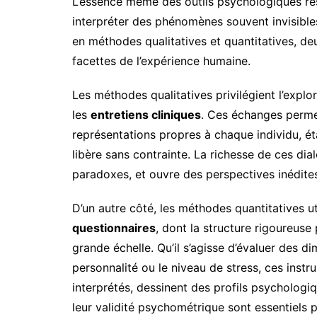
L’essence même des outils psychologiques rési
interpréter des phénomènes souvent invisible
en méthodes qualitatives et quantitatives, deu
facettes de l’expérience humaine.
Les méthodes qualitatives privilégient l’explo
les
entretiens cliniques
. Ces échanges perme
représentations propres à chaque individu, ét
libère sans contrainte. La richesse de ces di
paradoxes, et ouvre des perspectives inédite
D’un autre côté, les méthodes quantitatives u
questionnaires
, dont la structure rigoureus
grande échelle. Qu’il s’agisse d’évaluer des dim
personnalité ou le niveau de stress, ces instr
interprétés, dessinent des profils psychologiqu
leur validité psychométrique sont essentiels p