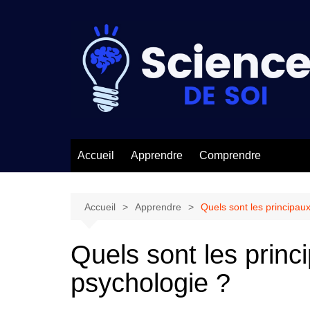
Aller
au
contenu
Accueil
Apprendre
Comprendre
Accueil
Apprendre
Quels sont les principaux
Quels sont les princi
psychologie ?