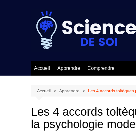
Aller
au
contenu
Accueil
Apprendre
Comprendre
Accueil
Apprendre
Les 4 accords toltèques 
Les 4 accords toltèq
la psychologie mode