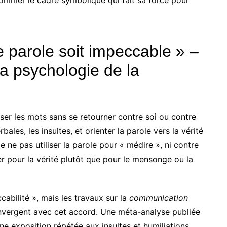
ommer le cadre symbolique qui fait sa force pour
e parole soit impeccable » –
la psychologie de la
iser les mots sans se retourner contre soi ou contre
bales, les insultes, et orienter la parole vers la vérité
de ne pas utiliser la parole pour « médire », ni contre
er pour la vérité plutôt que pour le mensonge ou la
abilité », mais les travaux sur la
communication
nvergent avec cet accord. Une méta-analyse publiée
e exposition répétée aux insultes et humiliations