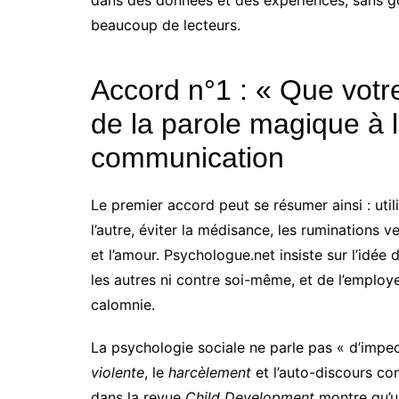
dans des données et des expériences, sans g
beaucoup de lecteurs.
Accord n°1 : « Que votr
de la parole magique à 
communication
Le premier accord peut se résumer ainsi : util
l’autre, éviter la médisance, les ruminations ver
et l’amour. Psychologue.net insiste sur l’idée 
les autres ni contre soi-même, et de l’employ
calomnie.
La psychologie sociale ne parle pas « d’impecc
violente
, le
harcèlement
et l’auto-discours co
dans la revue
Child Development
montre qu’un