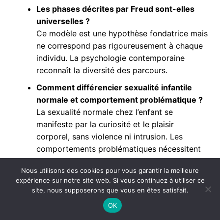
Les phases décrites par Freud sont-elles
universelles ?
Ce modèle est une hypothèse fondatrice mais
ne correspond pas rigoureusement à chaque
individu. La psychologie contemporaine
reconnaît la diversité des parcours.
Comment différencier sexualité infantile
normale et comportement problématique ?
La sexualité normale chez l’enfant se
manifeste par la curiosité et le plaisir
corporel, sans violence ni intrusion. Les
comportements problématiques nécessitent
une attention professionnelle.
Nous utilisons des cookies pour vous garantir la meilleure
Quel est l’impact du contexte familial sur ce
expérience sur notre site web. Si vous continuez à utiliser ce
développement ?
site, nous supposerons que vous en êtes satisfait.
Le cadre familial, sa qualité affective et les
OK
normes culturelles influencent fortement le