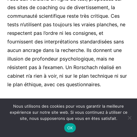
des sites de coaching ou de divertissement, la
communauté scientifique reste très critique. Ces
tests n’utilisent pas toujours les vraies planches, ne
respectent pas l’ordre ni les consignes, et
fournissent des interprétations standardisées sans
aucun ancrage dans la recherche. Ils donnent une
illusion de profondeur psychologique, mais ne
résistent pas à l’examen. Un Rorschach réalisé en
cabinet n’a rien à voir, ni sur le plan technique ni sur
le plan éthique, avec ces questionnaires.
Ce que vous pouvez
Nous utilisons des cookies pour vous garantir la meilleure
expérience sur notre site web. Si vous continuez à utiliser ce
raisonnablement attendre d’un test
site, nous supposerons que vous en êtes satisfait.
de Rorschach
OK