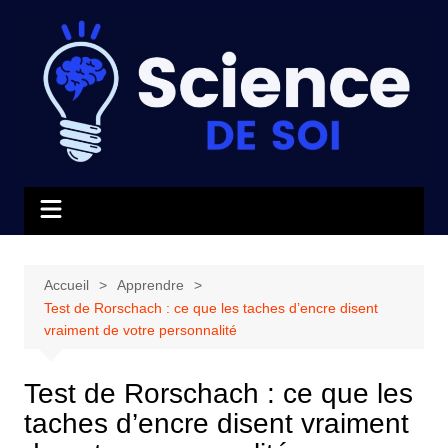
Aller
au
contenu
Accueil
Apprendre
Test de Rorschach : ce que les taches d’encre disent
vraiment de votre personnalité
Test de Rorschach : ce que les
taches d’encre disent vraiment