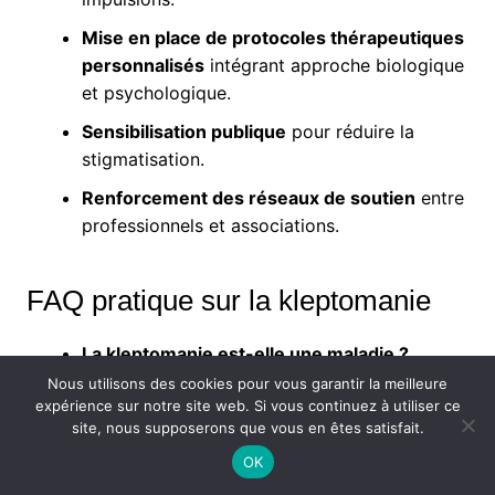
Mise en place de protocoles thérapeutiques
personnalisés
intégrant approche biologique
et psychologique.
Sensibilisation publique
pour réduire la
stigmatisation.
Renforcement des réseaux de soutien
entre
professionnels et associations.
FAQ pratique sur la kleptomanie
La kleptomanie est-elle une maladie ?
Oui, elle est reconnue comme un trouble du
Nous utilisons des cookies pour vous garantir la meilleure
expérience sur notre site web. Si vous continuez à utiliser ce
contrôle des impulsions, nécessitant une prise
site, nous supposerons que vous en êtes satisfait.
en charge psychologique.
OK
Peut-on guérir de la kleptomanie ?