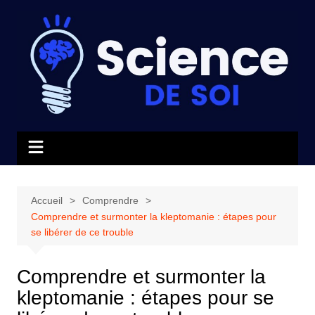
Aller
au
contenu
Accueil
Comprendre
Comprendre et surmonter la kleptomanie : étapes pour
se libérer de ce trouble
Comprendre et surmonter la
kleptomanie : étapes pour se