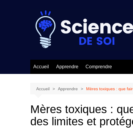
Aller
au
contenu
Accueil
Apprendre
Comprendre
Accueil
Apprendre
Mères toxiques : que fai
Mères toxiques : qu
des limites et proté