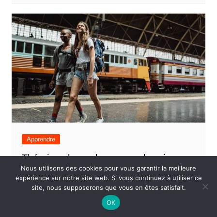
Apprendre
Théorie polyvagale : ce que la science
dit vraiment sur notre « radar à danger
Nous utilisons des cookies pour vous garantir la meilleure
expérience sur notre site web. Si vous continuez à utiliser ce
»
site, nous supposerons que vous en êtes satisfait.
18 juin 2026
0
OK