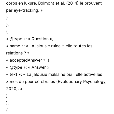
corps en luxure. Bolmont et al. (2014) le prouvent
par eye-tracking. »
}
},
{
« @type »: « Question »,
« name »: « La jalousie ruine-t-elle toutes les
relations ? »,
« acceptedAnswer »: {
« @type »: « Answer »,
« text »: « La jalousie malsaine oui : elle active les
zones de peur cérébrales (Evolutionary Psychology,
2020). »
}
},
{