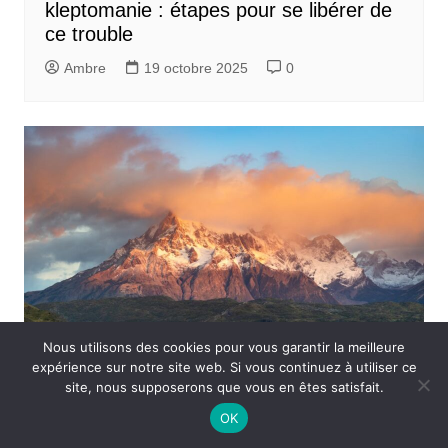
kleptomanie : étapes pour se libérer de
ce trouble
Ambre
19 octobre 2025
0
Nous utilisons des cookies pour vous garantir la meilleure
expérience sur notre site web. Si vous continuez à utiliser ce
Comprendre
site, nous supposerons que vous en êtes satisfait.
OK
Comprendre la sexualité précoce chez
les jeunes filles