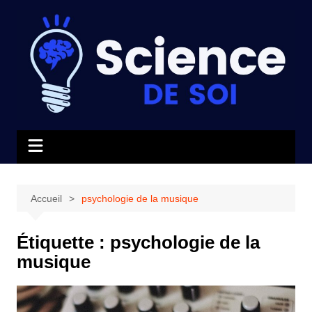
Aller
au
contenu
Accueil
psychologie de la musique
Étiquette :
psychologie de la
musique