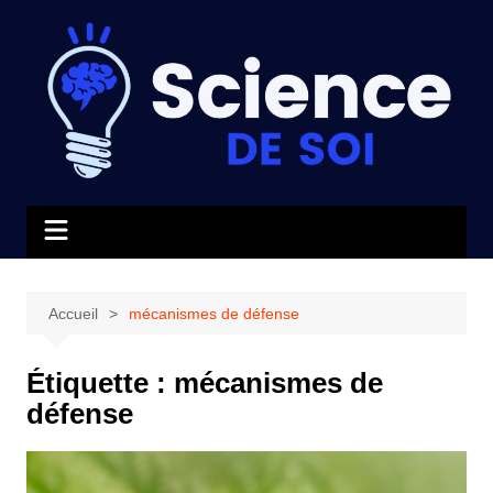
Aller
au
contenu
Accueil
mécanismes de défense
Étiquette :
mécanismes de
défense