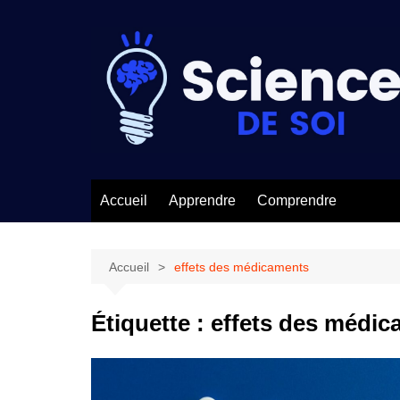
Aller
au
contenu
Accueil
Apprendre
Comprendre
Accueil
effets des médicaments
Étiquette :
effets des médic