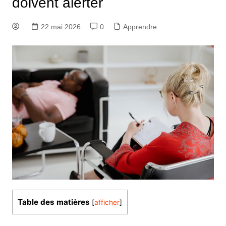
doivent alerter
22 mai 2026
0
Apprendre
Table des matières
[
afficher
]