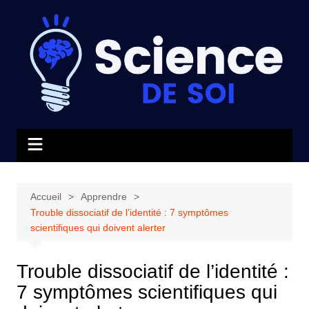
Aller
au
contenu
Accueil
Apprendre
Trouble dissociatif de l’identité : 7 symptômes
scientifiques qui doivent alerter
Trouble dissociatif de l’identité :
7 symptômes scientifiques qui