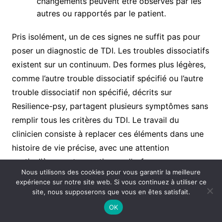
changements peuvent être observés par les
autres ou rapportés par le patient.
Pris isolément, un de ces signes ne suffit pas pour
poser un diagnostic de TDI. Les troubles dissociatifs
existent sur un continuum. Des formes plus légères,
comme l’autre trouble dissociatif spécifié ou l’autre
trouble dissociatif non spécifié, décrits sur
Resilience-psy, partagent plusieurs symptômes sans
remplir tous les critères du TDI. Le travail du
clinicien consiste à replacer ces éléments dans une
histoire de vie précise, avec une attention
particulière aux traumatismes d’enfance.
Nous utilisons des cookies pour vous garantir la meilleure
expérience sur notre site web. Si vous continuez à utiliser ce
site, nous supposerons que vous en êtes satisfait.
Traumatismes, enfance et
OK
construction des identités multiples