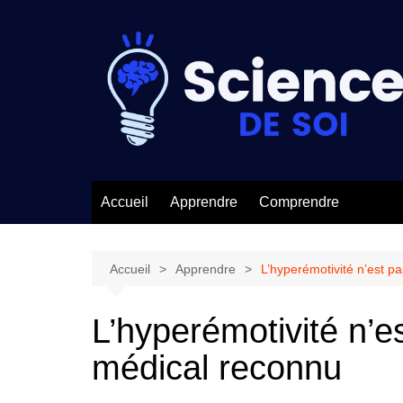
Aller
au
contenu
Accueil
Apprendre
Comprendre
Accueil
Apprendre
L’hyperémotivité n’est p
L’hyperémotivité n’e
médical reconnu