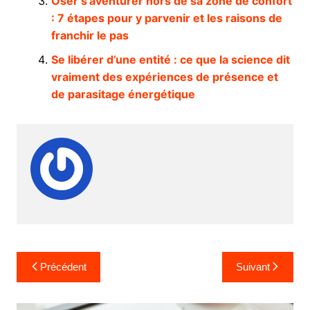
Oser s’aventurer hors de sa zone de confort
: 7 étapes pour y parvenir et les raisons de
franchir le pas
Se libérer d’une entité : ce que la science dit
vraiment des expériences de présence et
de parasitage énergétique
Navigation
Précédent
Suivant
de
l’article