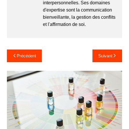
interpersonnelles. Ses domaines
d'expertise sont la communication
bienveillante, la gestion des conflits
et l'affirmation de soi.
Navigation
Précédent
Suivant
de
l’article