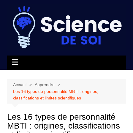
Aller
au
contenu
Accueil
Apprendre
Les 16 types de personnalité MBTI : origines,
classifications et limites scientifiques
Les 16 types de personnalité
MBTI : origines, classifications