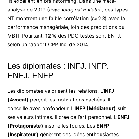
Ils excellent en brainstorming. Dans une méta-
analyse de 2019 (
Psychological Bulletin
), ces types
NT montrent une faible corrélation (
r=0.3
) avec la
performance managériale, loin des prédictions du
MBTI. Pourtant,
12 %
des PDG testés sont ENTJ,
selon un rapport CPP Inc. de 2014.
Les diplomates : INFJ, INFP,
ENFJ, ENFP
Les diplomates valorisent les relations. L’
INFJ
(Avocat)
perçoit les motivations cachées. Il
conseille avec profondeur. L’
INFP (Médiateur)
suit
ses valeurs intimes. Il crée de l’art personnel. L’
ENFJ
(Protagoniste)
inspire les foules. Les
ENFP
(Inspirateur)
génèrent des idées enthousiastes.