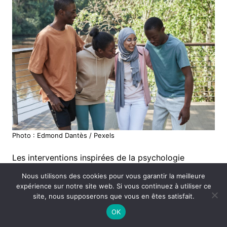
Photo : Edmond Dantès / Pexels
Les interventions inspirées de la psychologie
positive ont été testées dans des dizaines d’études.
Nous utilisons des cookies pour vous garantir la meilleure
Martin Seligman et son équipe ont développé des
expérience sur notre site web. Si vous continuez à utiliser ce
site, nous supposerons que vous en êtes satisfait.
exercices comme :
OK
Les « trois choses qui se sont bien passées